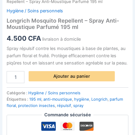
Repellent – Spray Anti-Moustique Parfumé 195 ml
Hygiène / Soins personnels
Longrich Mosquito Repellent – Spray Anti-
Moustique Parfumé 195 ml
4.500
CFA
livraison à domicile
Spray répulsif contre les moustiques à base de plantes, au
parfum floral et fruité. Protège efficacement contre les
piqûres tout en laissant une sensation agréable sur la peau.
Ajouter au panier
Catégorie :
Hygiène / Soins personnels
Étiquettes :
195 ml
,
anti-moustique
,
hygiène
,
Longrich
,
parfum
floral
,
protection insectes
,
répulsif
,
spray
Commande sécurisée