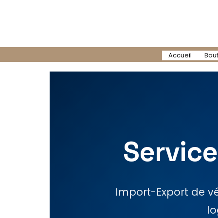
Aller
au
contenu
Accueil
Bou
Service
Import-Export de v
lo