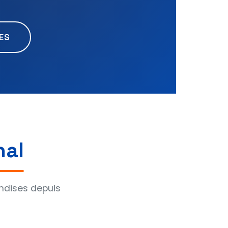
ES
nal
ndises depuis