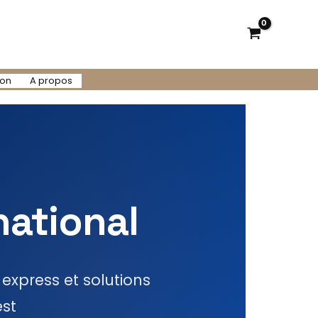
ion
A propos
national
xpress et solutions
est