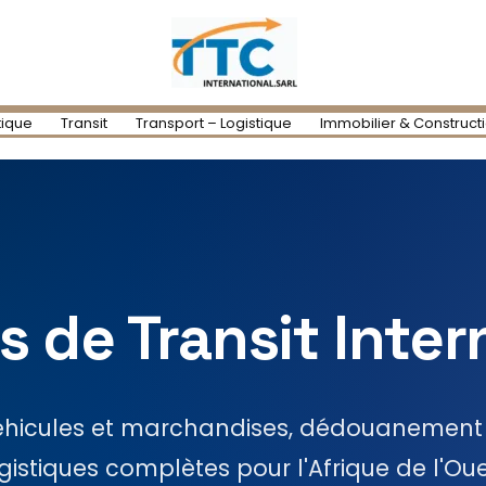
tique
Transit
Transport – Logistique
Immobilier & Construct
s de Transit Inter
éhicules et marchandises, dédouanement e
gistiques complètes pour l'Afrique de l'Ou