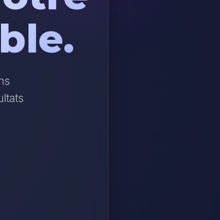
ble.
ons
ltats