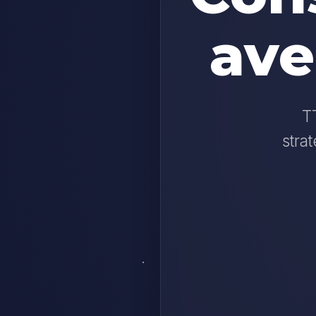
ave
TT
stra