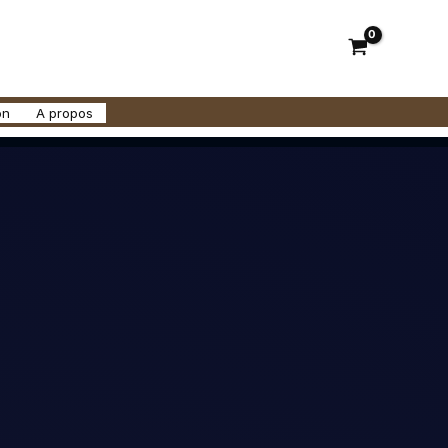
on
A propos