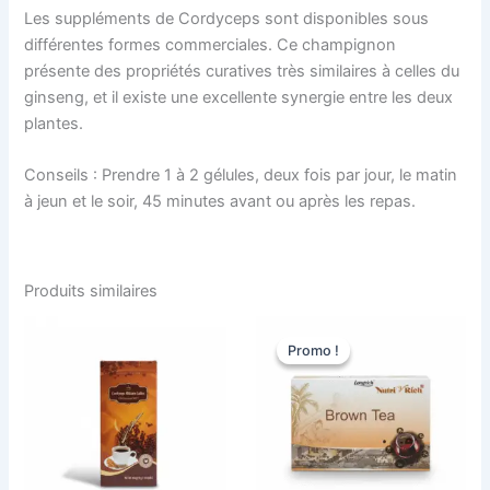
Les suppléments de Cordyceps sont disponibles sous
différentes formes commerciales. Ce champignon
présente des propriétés curatives très similaires à celles du
ginseng, et il existe une excellente synergie entre les deux
plantes.
Conseils : Prendre 1 à 2 gélules, deux fois par jour, le matin
à jeun et le soir, 45 minutes avant ou après les repas.
Produits similaires
Le
Le
prix
prix
Promo !
Promo !
initial
actuel
était :
est :
10.000 CFA.
7.500 CFA.