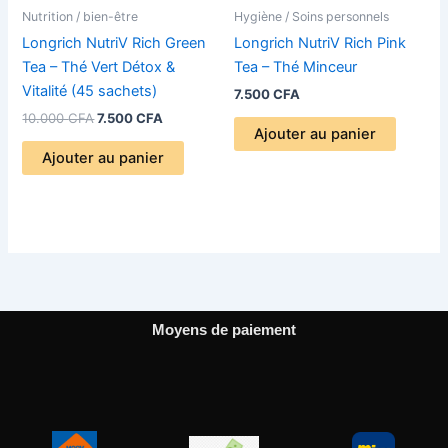
Nutrition / bien-être
Hygiène / Soins personnels
Longrich NutriV Rich Green
Longrich NutriV Rich Pink
Tea – Thé Vert Détox &
Tea – Thé Minceur
Vitalité (45 sachets)
7.500
CFA
10.000
CFA
7.500
CFA
Ajouter au panier
Ajouter au panier
Moyens de paiement