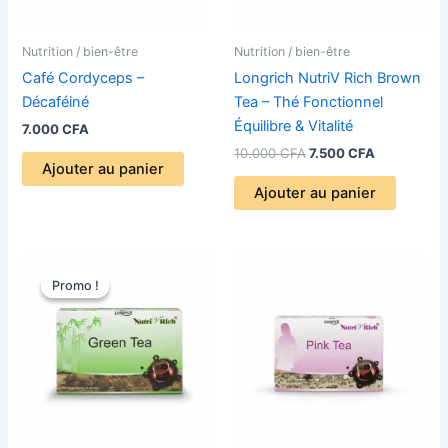
Nutrition / bien-être
Nutrition / bien-être
Café Cordyceps –
Longrich NutriV Rich Brown
Décaféiné
Tea – Thé Fonctionnel
Équilibre & Vitalité
7.000
CFA
10.000
CFA
7.500
CFA
Ajouter au panier
Ajouter au panier
Le
Le
prix
prix
Promo !
Promo !
initial
actuel
était :
est :
10.000 CFA.
7.500 CFA.